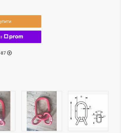
упити
 з
-87