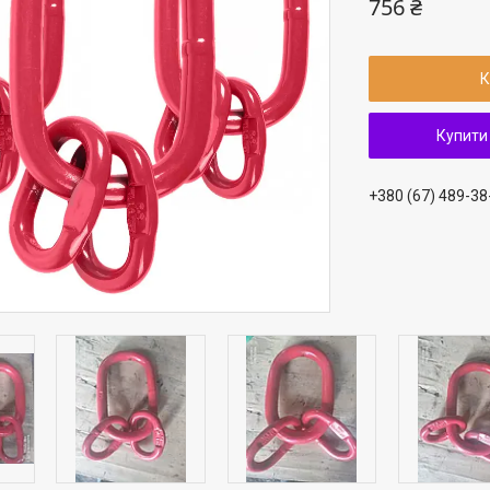
756 ₴
К
Купити
+380 (67) 489-38