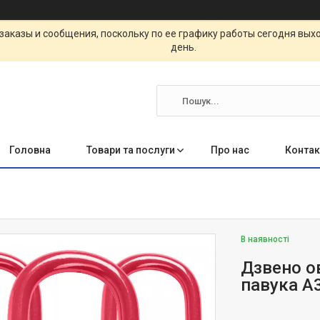
заказы и сообщения, поскольку по ее графику работы сегодня вых
день.
Головна
Товари та послуги
Про нас
Контак
В наявності
Дзвено о
павука А3