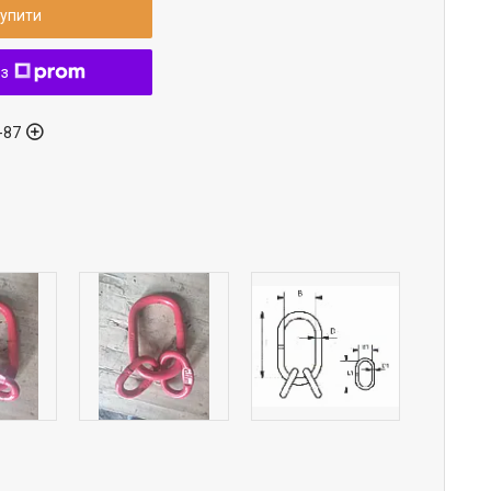
упити
 з
-87