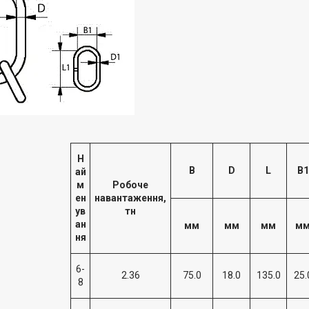
Н
B
D
L
B1
ай
м
Робоче
ен
навантаження,
ув
тн
ан
мм
мм
мм
м
ня
6-
2.36
75.0
18.0
135.0
25.
8