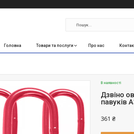
Головна
Товари та послуги
Про нас
Контак
В наявності
Дзвіно о
павуків А3
361 ₴