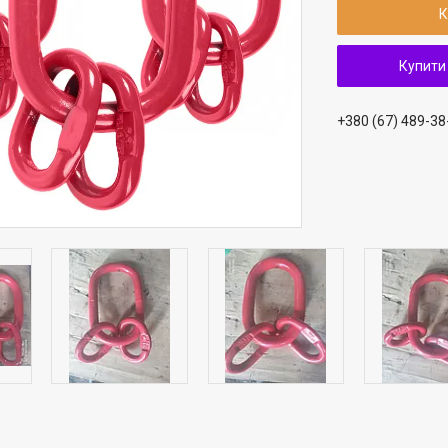
К
Купити
+380 (67) 489-38