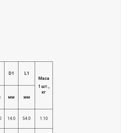
D1
L1
Маса
1 шт.,
кг
м
мм
мм
0
14.0
54.0
1.10