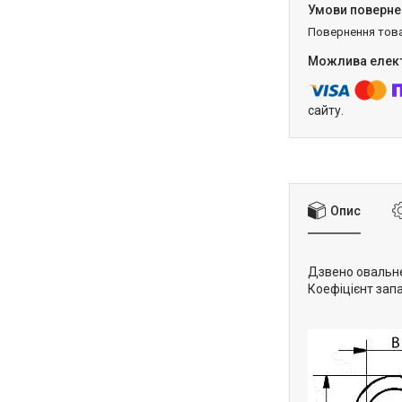
повернення тов
сайту.
Опис
Дзвено овальне 
Коефіцієнт запа