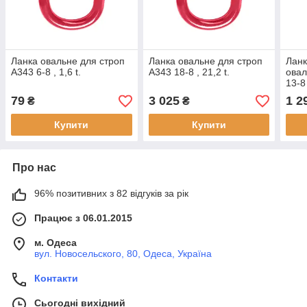
Ланка овальне для строп
Ланка овальне для строп
Ланк
А343 6-8 , 1,6 t.
А343 18-8 , 21,2 t.
овал
13-8 
79
3 025
1 2
₴
₴
Купити
Купити
Про нас
96% позитивних з 82 відгуків за рік
Працює з 06.01.2015
м. Одеса
вул. Новосельского, 80, Одеса, Україна
Контакти
Сьогодні вихідний