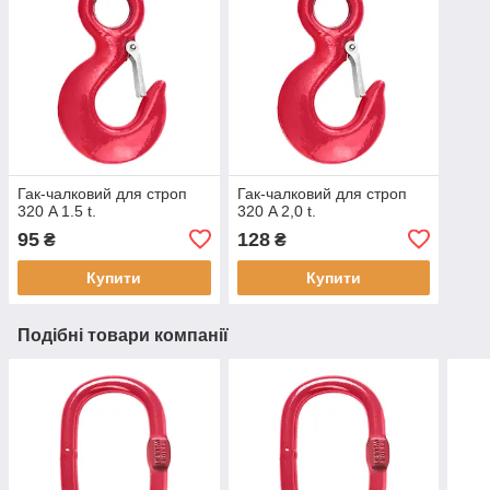
Гак-чалковий для строп
Гак-чалковий для строп
320 A 1.5 t.
320 A 2,0 t.
95
128
₴
₴
Купити
Купити
Подібні товари компанії