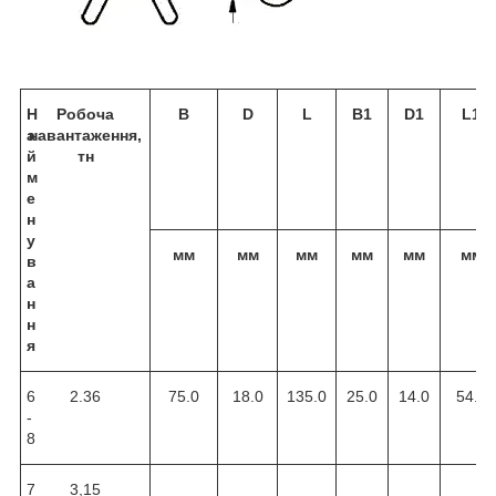
Н
Робоча
B
D
L
B1
D1
L1
а
навантаження,
й
тн
м
е
н
у
мм
мм
мм
мм
мм
мм
в
а
н
н
я
6
2.36
75.0
18.0
135.0
25.0
14.0
54.0
-
8
7
3,15