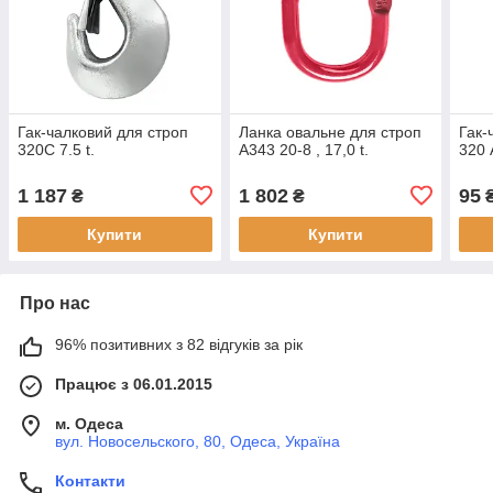
Гак-чалковий для строп
Ланка овальне для строп
Гак-
320С 7.5 t.
А343 20-8 , 17,0 t.
320 A
1 187
1 802
95
₴
₴
Купити
Купити
Про нас
96% позитивних з 82 відгуків за рік
Працює з 06.01.2015
м. Одеса
вул. Новосельского, 80, Одеса, Україна
Контакти