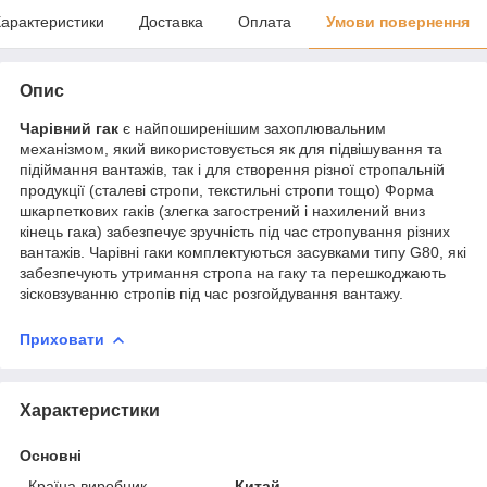
арактеристики
Доставка
Оплата
Умови повернення
Опис
Чарівний гак
є найпоширенішим захоплювальним
механізмом, який використовується як для підвішування та
підіймання вантажів, так і для створення різної стропальній
продукції (сталеві стропи, текстильні стропи тощо) Форма
шкарпеткових гаків (злегка загострений і нахилений вниз
кінець гака) забезпечує зручність під час стропування різних
вантажів. Чарівні гаки комплектуються засувками типу G80, які
забезпечують утримання стропа на гаку та перешкоджають
зісковзуванню стропів під час розгойдування вантажу.
Приховати
Характеристики
Основні
Країна виробник
Китай