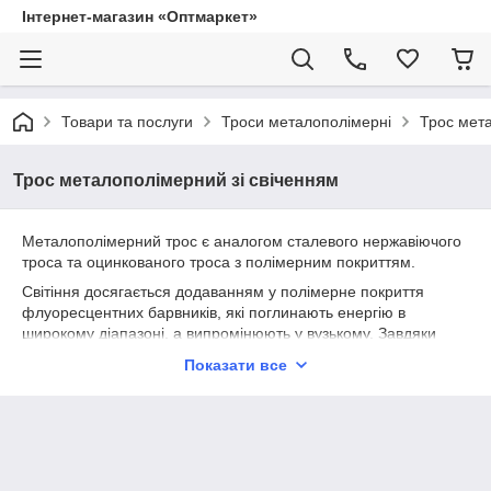
Інтернет-магазин «Оптмаркет»
Товари та послуги
Троси металополімерні
Трос мета
Трос металополімерний зі свіченням
Металополімерний трос є аналогом сталевого нержавіючого
троса та оцинкованого троса з полімерним покриттям.
Світіння досягається додаванням у полімерне покриття
флуоресцентних барвників, які поглинають енергію в
широкому діапазоні, а випромінюють у вузькому. Завдяки
цьому трос сприймається надзвичайно яскравим на
Показати все
звичайному світлі або здається сяючим при освітленні
ультрафіолетом.
Купити флуоресцентний металополімерний трос з
доставленням по Україні
ви зможете у нашому інтернет-
магазині. Трос виготовляється компанією «Таніс», яка
забезпечує відмінну з усіх боків якість своєї продукції,