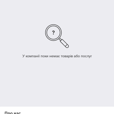
незрівнянну з якістю індійських або китайських виробників —
метал ниток краще, а обплетення виготовляється з
європейських матеріалів, завдяки чому не розтріскується
дуже довго. Індійські та китайські троси коштують дешевше,
проте їх якість об'єктивно гірша.
Відправлення куплених
полімерних металотросів
виконується з власного складу, можливе замовлення як
оптом, так і в роздріб.
У компанії поки немає товарів або послуг
Про нас