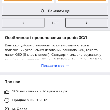
Показати ще
1
/ 2
Особливості пропонованих стропів 3СЛ
Вантажопідйомні ланцюгові чалки виготовляються із
полегшених українських легованих ланцюгів G80, гаків та
ланок G80 (8 клас міцності). Стандарти використовуваних у
виробництві ланцюгів: ДСТУ EN 818-2-2017, ДСТУ EN 1677-
2-2017, ДСТУ EN 1677-4-2017. Усі чалки мають наведені
Показати все
загальні характеристики:
тип стропа — 3СЛ (тригілковий строп ланцюговий)
коефіцієнт запасу міцності — 4:1
Про нас
клас міцності ланцюга та комплектувальних — G80
96% позитивних з 82 відгуків за рік
температурний діапазон застосування — від -40 ° до
+300 °С
Працює з 06.01.2015
Строп вантажопідйомний ланцюговий тригілковий 3СЛ
м. Одеса